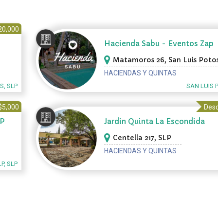
20,000
Hacienda Sabu - Eventos Zap
Matamoros 26, San Luis Potos
HACIENDAS Y QUINTAS
S, SLP
SAN LUIS 
$5,000
Desd
LP
Jardin Quinta La Escondida
Centella 217, SLP
HACIENDAS Y QUINTAS
LP, SLP