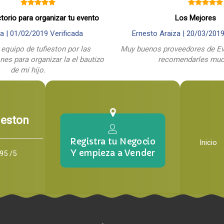
ctorio para organizar tu evento
Los Mejores
a |
01/02/2019
Verificada
Ernesto Araiza |
20/03/201
 equipo de tufieston por las
Muy buenos proveedores de Ev
es para organizar la el bautizo
recomendarles mu
de mi hijo.
ieston
Registra tu Negocio
Inicio
Y empieza a Vender
95 /5