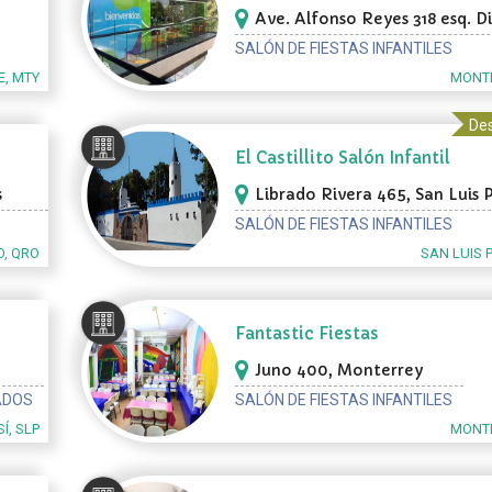
Ave. Alfonso Reyes 318 esq. D
California, Monterrey
SALÓN DE FIESTAS INFANTILES
, MTY
MONTE
Des
El Castillito Salón Infantil
s
Librado Rivera 465, San Luis 
rétaro
SALÓN DE FIESTAS INFANTILES
O, QRO
SAN LUIS 
Fantastic Fiestas
Juno 400, Monterrey
ADOS
SALÓN DE FIESTAS INFANTILES
Í, SLP
MONTE