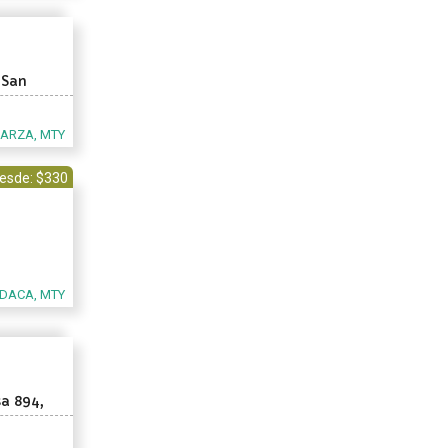
 San
s Garza
GARZA, MTY
esde: $330
DACA, MTY
a 894,