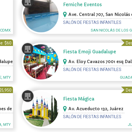
Ferniche Eventos
Ave. Central 707, San Nicolás 
Garza
SALÓN DE FIESTAS INFANTILES
, CDMX
SAN NICOLÁS DE LOS 
e: $60
Des
Fiesta Emoji Guadalupe
dalupe
Av. Eloy Cavazos 7001 esq Dal
Res.Santa María, Guadalupe
SALÓN DE FIESTAS INFANTILES
, MTY
GUADA
$5,950
Des
Fiesta Mágica
nes de
Av. Acueducto 132, Juárez
SALÓN DE FIESTAS INFANTILES
A, MTY
J