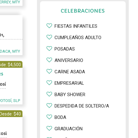
RREY, MTY
CELEBRACIONES
FIESTAS INFANTILES
01,
CUMPLEAÑOS ADULTO
POSADAS
DACA, MTY
ANIVERSARIO
de: $4,500
CARNE ASADA
es
EMPRESARIAL
osí
BABY SHOWER
POTOSÍ, SLP
DESPEDIDA DE SOLTERO/A
Desde: $40
BODA
GRADUACIÓN
tosi