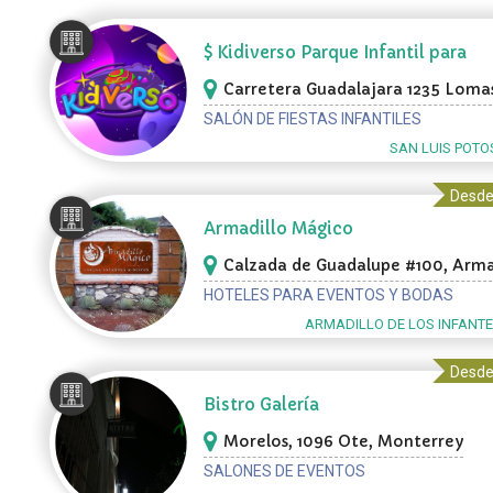
$ Kidiverso Parque Infantil para
Fiestas
Carretera Guadalajara 1235 Lomas
Tecnológico, San Luis Potosí
SALÓN DE FIESTAS INFANTILES
SAN LUIS POTOS
Desde
Armadillo Mágico
Calzada de Guadalupe #100, Arma
de los Infantes
HOTELES PARA EVENTOS Y BODAS
ARMADILLO DE LOS INFANTE
Desde
Bistro Galería
Morelos, 1096 Ote, Monterrey
SALONES DE EVENTOS