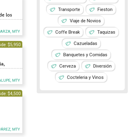
Transporte
Fieston
de los
Viaje de Novios
GARZA, MTY
Coffe Break
Taquizas
Cazueladas
de: $5,950
Banquetes y Comidas
ia,
Cerveza
Diversión
Cocteleria y Vinos
LUPE, MTY
de: $4,500
UÁREZ, MTY