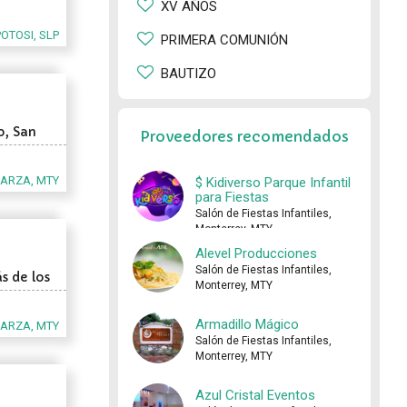
XV AÑOS
POTOSI, SLP
PRIMERA COMUNIÓN
BAUTIZO
o, San
Proveedores recomendados
GARZA, MTY
$ Kidiverso Parque Infantil
para Fiestas
Salón de Fiestas Infantiles,
Monterrey, MTY
Alevel Producciones
Salón de Fiestas Infantiles,
s de los
Monterrey, MTY
Armadillo Mágico
GARZA, MTY
Salón de Fiestas Infantiles,
Monterrey, MTY
Azul Cristal Eventos