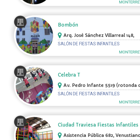
MONTERREY
Bombón
Arq. José Sánchez Villarreal 148,
Monterrey
SALÓN DE FIESTAS INFANTILES
MONTERREY
Celebra T
Av. Pedro Infante 5519 (rotonda 
Lowes Cumbres hacia el Nte.),
SALÓN DE FIESTAS INFANTILES
Monterrey
MONTERREY
Ciudad Traviesa Fiestas Infantiles
Asistencia Pública 682, Venustian