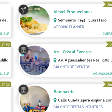
Des
Alevel Producciones
 del
Seminario #149, Queretaro
WEDDING PLANNER
Í, SLP
QUERE
: $490
D
Azul Cristal Eventos
dillo
Av. Aguascalientes Pte. 1206 
Aguascalientes
SALONES DE EVENTOS
S, SLP
AGUASCALIE
: $125
Des
Bombastic
Calle Guadalajara esquina co
1011, Monterrey
SALÓN DE FIESTAS INFANTILES