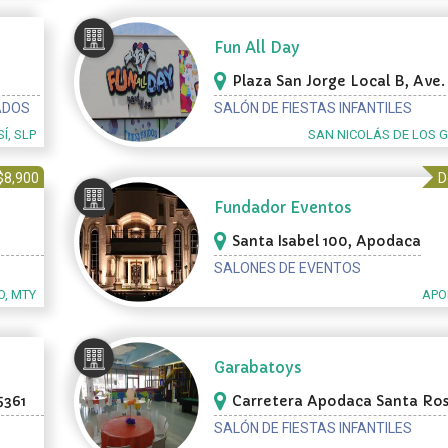
Fun All Day
Plaza San Jorge Local B, Ave.
Nicolás 105, San Nicolás de lo
ADOS
SALÓN DE FIESTAS INFANTILES
Í, SLP
SAN NICOLÁS DE LOS 
$8,900
D
Fundador Eventos
Santa Isabel 100, Apodaca
SALONES DE EVENTOS
, MTY
APO
Garabatoys
5361
Carretera Apodaca Santa Ros
Apodaca
SALÓN DE FIESTAS INFANTILES