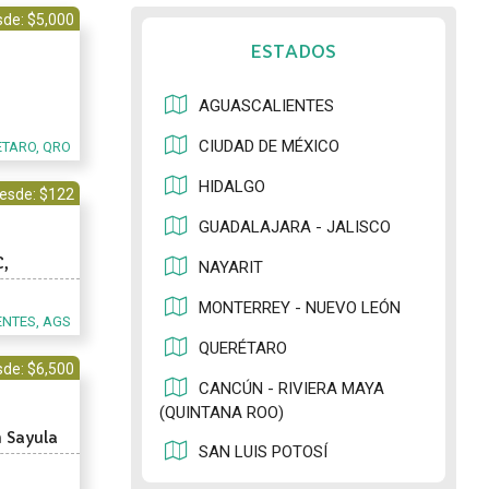
de: $5,000
ESTADOS
AGUASCALIENTES
CIUDAD DE MÉXICO
TARO, QRO
HIDALGO
esde: $122
GUADALAJARA - JALISCO
C,
NAYARIT
MONTERREY - NUEVO LEÓN
NTES, AGS
QUERÉTARO
de: $6,500
CANCÚN - RIVIERA MAYA
(QUINTANA ROO)
n Sayula
SAN LUIS POTOSÍ