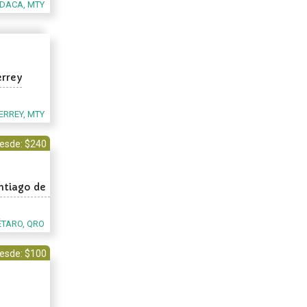
DACA, MTY
errey
RREY, MTY
esde: $240
antiago de
ÉTARO, QRO
esde: $100