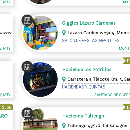
, MTY
APO
Giggles Lázaro Cárdenas
vazos
Lázaro Cardenas 2904, Mont
SALÓN DE FIESTAS INFANTILES
, MTY
MONTE
D
Hacienda los Potrillos
Carretera a Tlacote Km. 3, S
Querétaro
HACIENDAS Y QUINTAS
, MTY
SANTIAGO DE QUER
: $550
D
ARO
Hacienda Tultengo
Tultengo 43970, Cd Sahagún