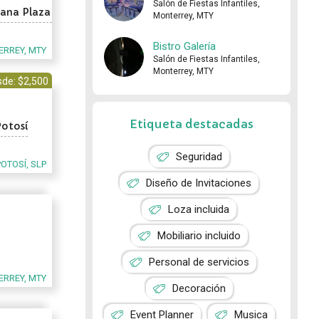
Salón de Fiestas Infantiles,
iana Plaza
Monterrey, MTY
Bistro Galería
RREY, MTY
Salón de Fiestas Infantiles,
Monterrey, MTY
de: $2,500
Etiqueta destacadas
Potosí
Seguridad
POTOSÍ, SLP
Diseño de Invitaciones
Loza incluida
Mobiliario incluido
Personal de servicios
RREY, MTY
Decoración
Event Planner
Musica