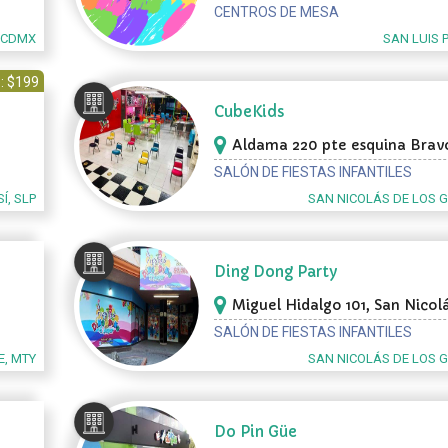
CENTROS DE MESA
 CDMX
SAN LUIS 
: $199
CubeKids
Aldama 220 pte esquina Brav
Nicolás de los Garza
SALÓN DE FIESTAS INFANTILES
Í, SLP
SAN NICOLÁS DE LOS 
Ding Dong Party
Miguel Hidalgo 101, San Nicolá
Garza
SALÓN DE FIESTAS INFANTILES
, MTY
SAN NICOLÁS DE LOS 
Do Pin Güe