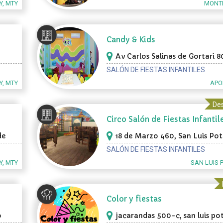
, MTY
MONTE
Candy & Kids
Av Carlos Salinas de Gortari 8
Apodaca
SALÓN DE FIESTAS INFANTILES
, MTY
APO
Des
Circo Salón de Fiestas Infantil
de
18 de Marzo 460, San Luis Pot
SALÓN DE FIESTAS INFANTILES
, MTY
SAN LUIS 
Color y fiestas
o
jacarandas 500-c, san luis po