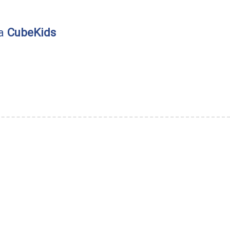
 a
CubeKids