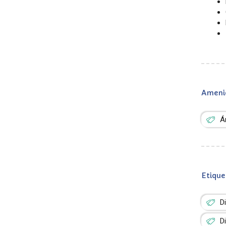
Ameni
Á
Etique
D
D