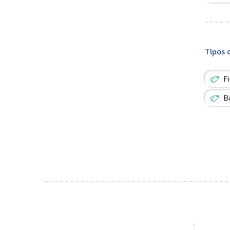
Tipos 
F
B