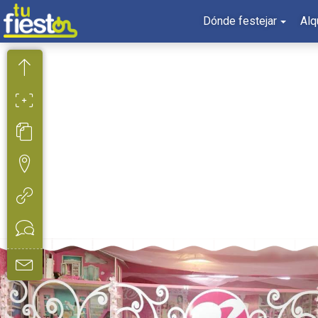
Dónde festejar
Alq