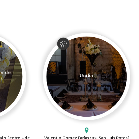
ón de
Unika
es
l 2 (entre 5 de
Valentin Gomez Farias 103, San Luis Potosí