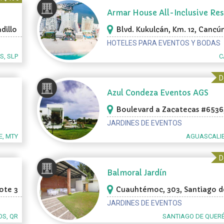
Armar House All-Inclusive Res
dillo
Blvd. Kukulcán, Km. 12, Cancú
HOTELES PARA EVENTOS Y BODAS
S, SLP
C
D
Azul Condeza Eventos AGS
Boulevard a Zacatecas #6536
Aguascalientes
JARDINES DE EVENTOS
, MTY
AGUASCALIE
D
Balmoral Jardín
ote 3
Cuauhtémoc, 303, Santiago d
elos
Querétaro
JARDINES DE EVENTOS
S, QR
SANTIAGO DE QUER