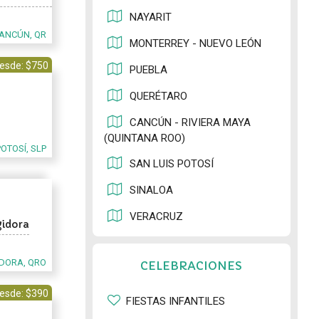
NAYARIT
ANCÚN, QR
MONTERREY - NUEVO LEÓN
esde: $750
PUEBLA
QUERÉTARO
CANCÚN - RIVIERA MAYA
(QUINTANA ROO)
POTOSÍ, SLP
SAN LUIS POTOSÍ
SINALOA
VERACRUZ
gidora
DORA, QRO
CELEBRACIONES
esde: $390
FIESTAS INFANTILES