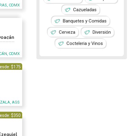
RAS, CDMX
Cazueladas
Banquetes y Comidas
Cerveza
Diversión
oyoacán
Cocteleria y Vinos
CÁN, CDMX
esde: $175
EZALA, AGS
esde: $350
Ezequiel