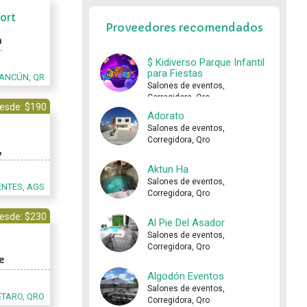
ort
Proveedores recomendados
n
$ Kidiverso Parque Infantil
para Fiestas
ANCÚN, QR
Salones de eventos,
Corregidora, Qro
esde: $190
Adorato
Salones de eventos,
Corregidora, Qro
,
Aktun Ha
Salones de eventos,
NTES, AGS
Corregidora, Qro
esde: $230
Al Pie Del Asador
Salones de eventos,
Corregidora, Qro
e
Algodón Eventos
Salones de eventos,
ÉTARO, QRO
Corregidora, Qro