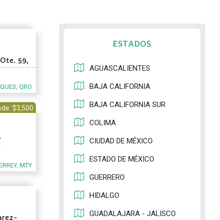
ESTADOS
Ote. 59,
AGUASCALIENTES
BAJA CALIFORNIA
QUES, QRO
BAJA CALIFORNIA SUR
de: $3,500
COLIMA
y
CIUDAD DE MÉXICO
ESTADO DE MÉXICO
RREY, MTY
GUERRERO
HIDALGO
GUADALAJARA - JALISCO
arez-