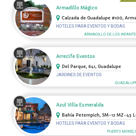
Armadillo Mágico
Calzada de Guadalupe #100, Arma
de los Infantes
HOTELES PARA EVENTOS Y BODAS
ARMADILLO DE LOS INFANTE
Arrecife Eventos
Del Parque, 641, Guadalupe
JARDINES DE EVENTOS
GUADALUPE
Azul Villa Esmeralda
Bahía Petempich, SM-12 MZ-43 L
& MZ-44 Lote 5 000, Puerto Mor
HOTELES PARA EVENTOS Y BODAS
PUERTO MORELO