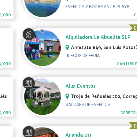
Punta Sam, Cancún
EVENTOS Y BODAS EN LA PLAYA
O, QRO
C
D
Alquiladora La Abuelita SLP
Amatista 649, San Luis Potosí
JUEGOS DE FERIA
N, QRO
SAN LUIS 
Alux Eventos
ués
Troje de Peñuelas 202, Corre
SALONES DE EVENTOS
, QRO
CORREGI
D
Ananda 411