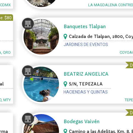
 CDMX
LA MAGDALENA CONTRE
e: $80
Banquetes Tlalpan
Calzada de Tlalpan, 2800, C
JARDINES DE EVENTOS
, QRO
COYOA
D
BEATRIZ ANGELICA
al
S/N, TEPEZALA
HACIENDAS Y QUINTAS
, MTY
TEP
D
Bodegas Vaivén
erma
Camino a las Adelitas, Km. 8, 