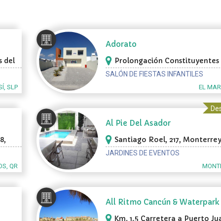
Adorato
 del
Prolongación Constituyentes 
El Marques
SALÓN DE FIESTAS INFANTILES
Í, SLP
EL MAR
Des
Al Pie Del Asador
8,
Santiago Roel, 217, Monterre
JARDINES DE EVENTOS
S, QR
MONTE
All Ritmo Cancún & Waterpark
Km. 1.5 Carretera a Puerto Ju