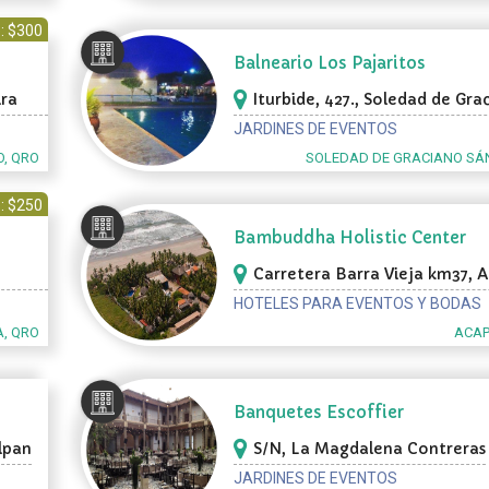
: $300
Balneario Los Pajaritos
ira
Iturbide, 427., Soledad de Gra
Sánchez
JARDINES DE EVENTOS
, QRO
SOLEDAD DE GRACIANO SÁN
: $250
Bambuddha Holistic Center
Carretera Barra Vieja km37, 
HOTELES PARA EVENTOS Y BODAS
, QRO
ACAP
Banquetes Escoffier
alpan
S/N, La Magdalena Contreras
JARDINES DE EVENTOS