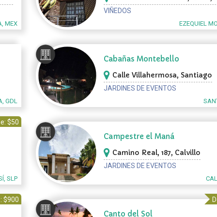
Montes
VIÑEDOS
, MEX
EZEQUIEL M
Cabañas Montebello
Calle Villahermosa, Santiago
JARDINES DE EVENTOS
A, GDL
SAN
e: $50
Campestre el Maná
Camino Real, 187, Calvillo
JARDINES DE EVENTOS
Í, SLP
CAL
: $900
D
Canto del Sol