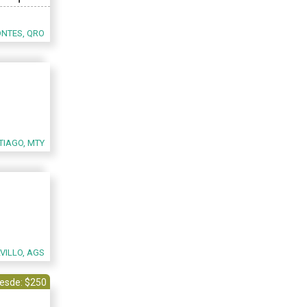
ONTES, QRO
TIAGO, MTY
VILLO, AGS
esde: $250