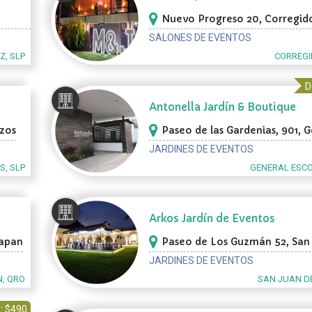
Nuevo Progreso 20, Corregid
SALONES DE EVENTOS
, SLP
CORREGI
D
Antonella Jardín & Boutique
ozos
Paseo de las Gardenias, 901, 
Escobedo
JARDINES DE EVENTOS
S, SLP
GENERAL ESCO
Arkos Jardín de Eventos
iapan
Paseo de Los Guzmán 52, San 
Río
JARDINES DE EVENTOS
N, QRO
SAN JUAN DE
: $490