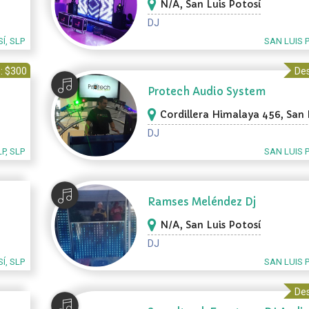
N/A, San Luis Potosí
DJ
Í, SLP
SAN LUIS 
: $300
Des
Protech Audio System
Cordillera Himalaya 456, San 
Potosí
DJ
LP, SLP
SAN LUIS 
Ramses Meléndez Dj
N/A, San Luis Potosí
DJ
Í, SLP
SAN LUIS 
Des