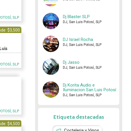
Dj Blaster SLP
POTOSÍ, SLP
DJ, San Luis Potosí, SLP
de: $3,500
DJ Israel Rocha
DJ, San Luis Potosí, SLP
Luis
Dj Jasso
POTOSÍ, SLP
DJ, San Luis Potosí, SLP
Dj Korita Audio e
Iluminacion San Luis Potosí
DJ, San Luis Potosí, SLP
POTOSÍ, SLP
Etiqueta destacadas
de: $4,500
Cocteleria y Vinos