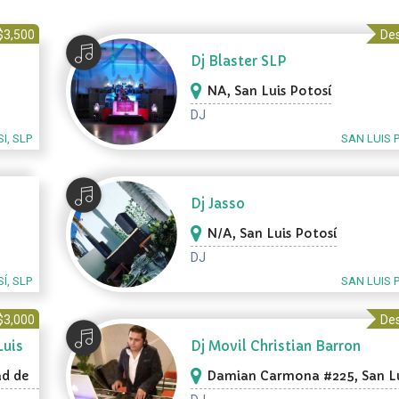
$3,500
Des
Dj Blaster SLP
NA, San Luis Potosí
DJ
I, SLP
SAN LUIS 
Dj Jasso
N/A, San Luis Potosí
DJ
Í, SLP
SAN LUIS 
$3,000
Des
Luis
Dj Movil Christian Barron
ad de
Damian Carmona #225, San Lu