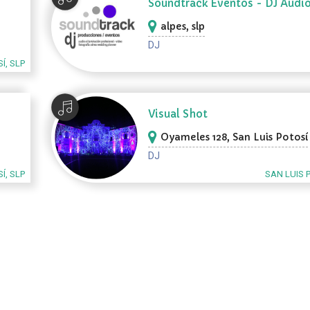
Soundtrack Eventos - DJ Audi
Iluminación
alpes, slp
DJ
Í, SLP
Visual Shot
Oyameles 128, San Luis Potosí
DJ
Í, SLP
SAN LUIS 