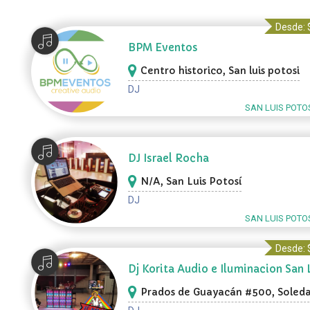
Desde: 
BPM Eventos
Centro historico, San luis potosi
DJ
SAN LUIS POTOS
DJ Israel Rocha
N/A, San Luis Potosí
DJ
SAN LUIS POTOS
Desde: 
Dj Korita Audio e Iluminacion San 
Potosí
Prados de Guayacán #500, Soled
Graciano Sánchez