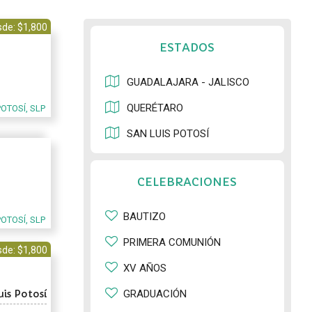
de: $1,800
ESTADOS
GUADALAJARA - JALISCO
QUERÉTARO
POTOSÍ, SLP
SAN LUIS POTOSÍ
CELEBRACIONES
BAUTIZO
POTOSÍ, SLP
PRIMERA COMUNIÓN
de: $1,800
XV AÑOS
is Potosí
GRADUACIÓN