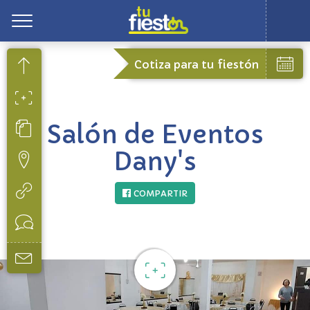
Toggle
Cotiza para tu fiestón
Salón de Eventos
Dany's
COMPARTIR