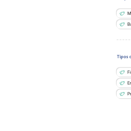
M
B
Tipos 
F
E
P