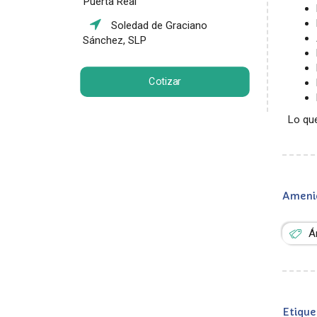
Puerta Real
Soledad de Graciano
Sánchez, SLP
Cotizar
Lo qu
Ameni
Á
Etique