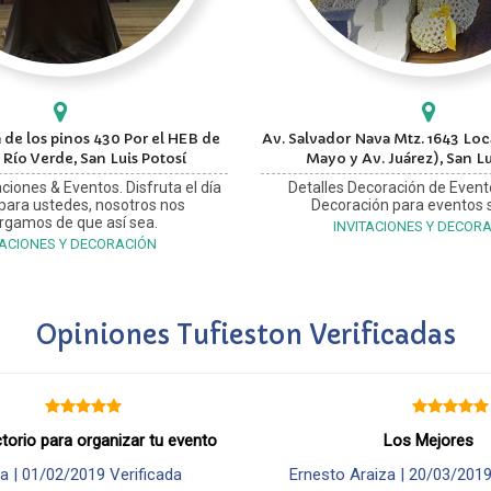
 de los pinos 430 Por el HEB de
Av. Salvador Nava Mtz. 1643 Loca
 Río Verde, San Luis Potosí
Mayo y Av. Juárez), San Lu
ciones & Eventos. Disfruta el día
Detalles Decoración de Event
 para ustedes, nosotros nos
Decoración para eventos s
rgamos de que así sea.
INVITACIONES Y DECOR
TACIONES Y DECORACIÓN
Opiniones Tufieston Verificadas
ctorio para organizar tu evento
Los Mejores
a |
01/02/2019
Verificada
Ernesto Araiza |
20/03/201