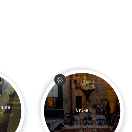
ón de
Unika
es