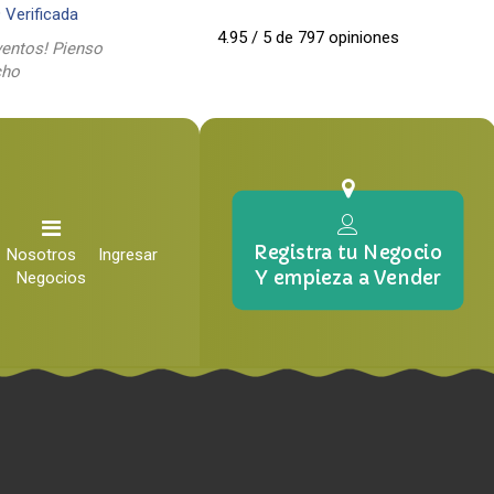
9
Verificada
4.95 / 5 de 797 opiniones
entos! Pienso
cho
Registra tu Negocio
Nosotros
Ingresar
Y empieza a Vender
Negocios