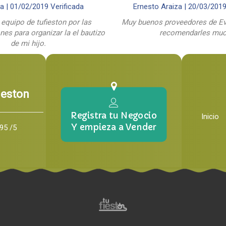
a |
01/02/2019
Verificada
Ernesto Araiza |
20/03/201
 equipo de tufieston por las
Muy buenos proveedores de Ev
es para organizar la el bautizo
recomendarles mu
de mi hijo.
ieston
Registra tu Negocio
Inicio
Y empieza a Vender
95 /5