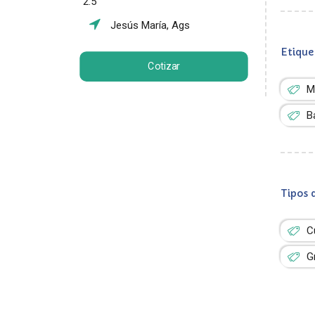
2.5
Jesús María, Ags
Etique
Cotizar
M
B
Tipos 
C
G