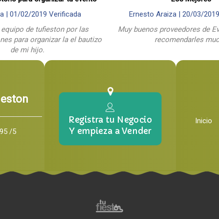
a |
01/02/2019
Verificada
Ernesto Araiza |
20/03/201
 equipo de tufieston por las
Muy buenos proveedores de Ev
es para organizar la el bautizo
recomendarles mu
de mi hijo.
ieston
Registra tu Negocio
Inicio
Y empieza a Vender
95 /5