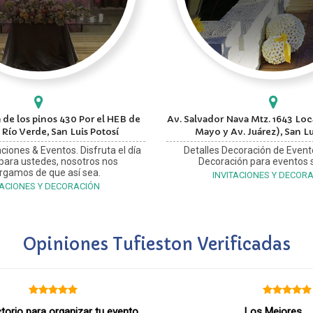
 de los pinos 430 Por el HEB de
Av. Salvador Nava Mtz. 1643 Loca
 Río Verde, San Luis Potosí
Mayo y Av. Juárez), San Lu
ciones & Eventos. Disfruta el día
Detalles Decoración de Event
 para ustedes, nosotros nos
Decoración para eventos s
rgamos de que así sea.
INVITACIONES Y DECOR
TACIONES Y DECORACIÓN
Opiniones Tufieston Verificadas
ctorio para organizar tu evento
Los Mejores