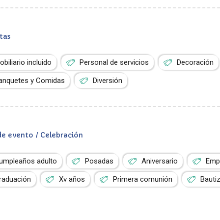
tas
obiliario incluido
Personal de servicios
Decoración
anquetes y Comidas
Diversión
de evento / Celebración
umpleaños adulto
Posadas
Aniversario
Empr
raduación
Xv años
Primera comunión
Bauti