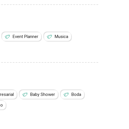
Event Planner
Musica
esarial
Baby Shower
Boda
zo