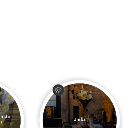
ón de
Unika
es