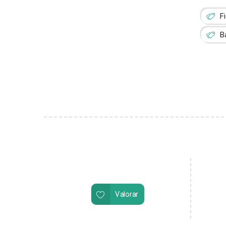
F
B
Valorar