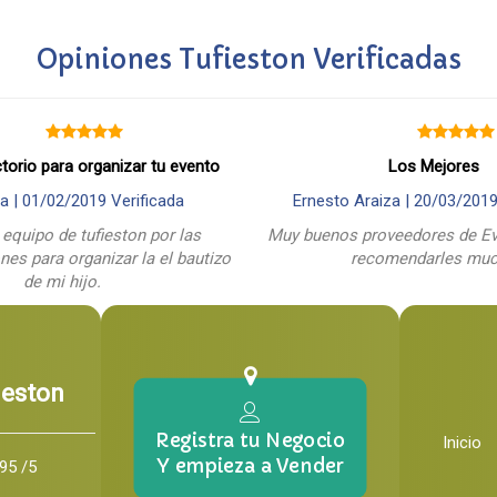
Opiniones Tufieston Verificadas
ctorio para organizar tu evento
Los Mejores
a |
01/02/2019
Verificada
Ernesto Araiza |
20/03/201
 equipo de tufieston por las
Muy buenos proveedores de Ev
es para organizar la el bautizo
recomendarles mu
de mi hijo.
ieston
Registra tu Negocio
Inicio
Y empieza a Vender
95 /5