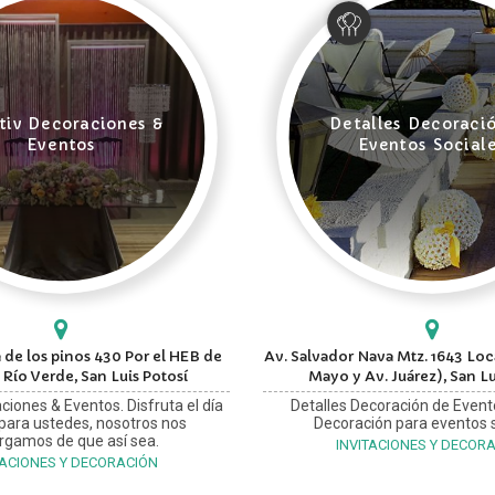
tiv Decoraciones &
Detalles Decoraci
Eventos
Eventos Social
 de los pinos 430 Por el HEB de
Av. Salvador Nava Mtz. 1643 Loca
 Río Verde, San Luis Potosí
Mayo y Av. Juárez), San Lu
ciones & Eventos. Disfruta el día
Detalles Decoración de Event
 para ustedes, nosotros nos
Decoración para eventos s
rgamos de que así sea.
INVITACIONES Y DECOR
TACIONES Y DECORACIÓN