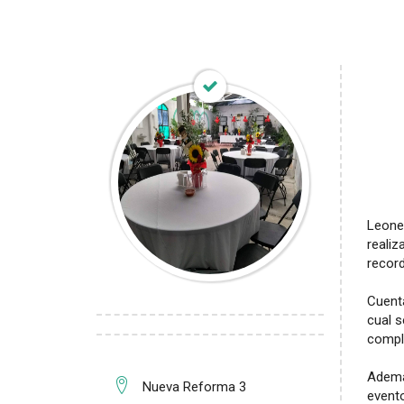
Leones
reali
record
Cuenta
cual s
compl
Ademá
Nueva Reforma 3
event