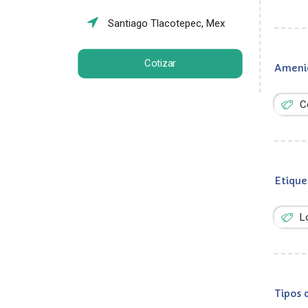
Santiago Tlacotepec, Mex
Cotizar
Ameni
C
Etique
L
Tipos 