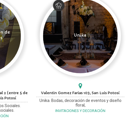
ón de
Unika
es
l 2 (entre 5 de
Valentin Gomez Farias 103, San Luis Potosí
is Potosí
Unika. Bodas, decoración de eventos y diseño
floral,
os Sociales.
ociales.
INVITACIONES Y DECORACIÓN
ACIÓN