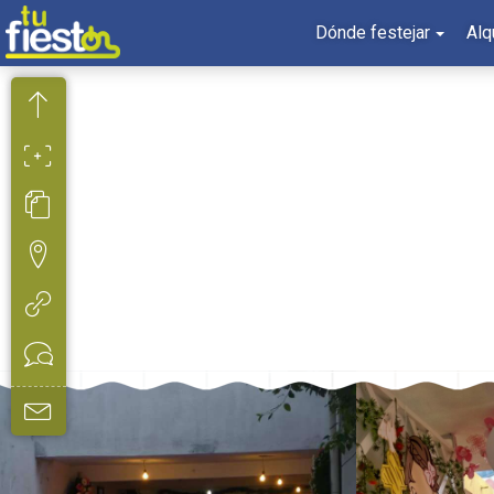
Dónde festejar
Alq