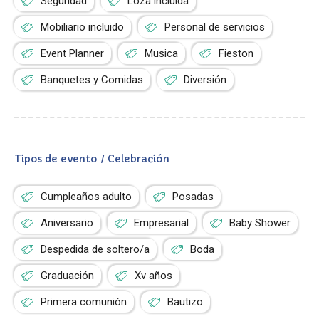
Seguridad
Loza incluida
Mobiliario incluido
Personal de servicios
Event Planner
Musica
Fieston
Banquetes y Comidas
Diversión
Tipos de evento / Celebración
Cumpleaños adulto
Posadas
Aniversario
Empresarial
Baby Shower
Despedida de soltero/a
Boda
Graduación
Xv años
Primera comunión
Bautizo