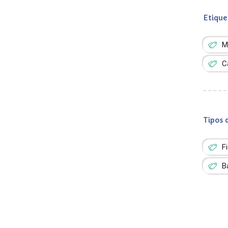
Etique
M
C
Tipos 
F
B