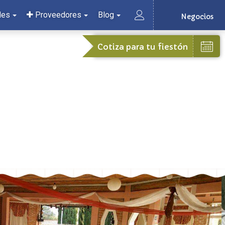
les
Proveedores
Blog
Negocios
Cotiza para tu fiestón