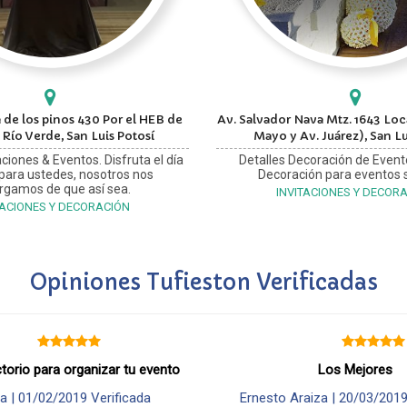
 de los pinos 430 Por el HEB de
Av. Salvador Nava Mtz. 1643 Loca
 Río Verde, San Luis Potosí
Mayo y Av. Juárez), San Lu
ciones & Eventos. Disfruta el día
Detalles Decoración de Event
 para ustedes, nosotros nos
Decoración para eventos s
rgamos de que así sea.
INVITACIONES Y DECOR
TACIONES Y DECORACIÓN
Opiniones Tufieston Verificadas
ctorio para organizar tu evento
Los Mejores
a |
01/02/2019
Verificada
Ernesto Araiza |
20/03/201