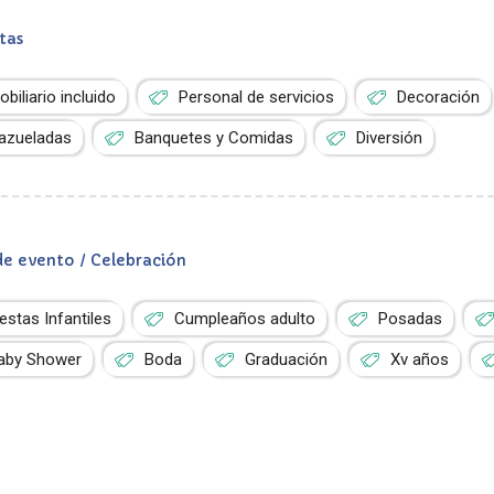
tas
obiliario incluido
Personal de servicios
Decoración
azueladas
Banquetes y Comidas
Diversión
de evento / Celebración
iestas Infantiles
Cumpleaños adulto
Posadas
aby Shower
Boda
Graduación
Xv años