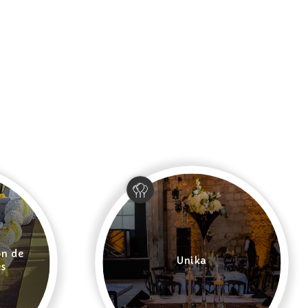
ón de
Unika
es