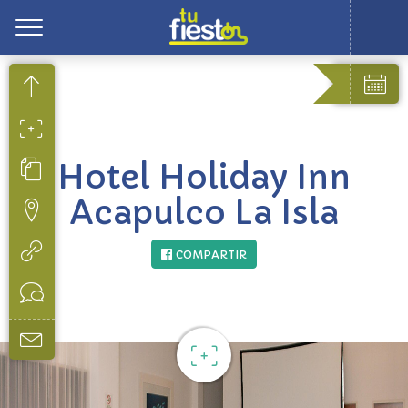
Toggle
Hotel Holiday Inn
Acapulco La Isla
COMPARTIR