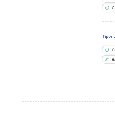
C
Tipos 
C
B