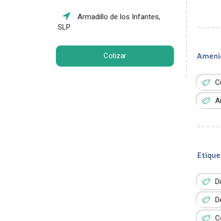
Armadillo de los Infantes,
SLP
Cotizar
Ameni
C
A
Etique
D
D
C