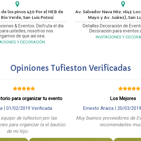
 de los pinos 430 Por el HEB de
Av. Salvador Nava Mtz. 1643 Loca
 Río Verde, San Luis Potosí
Mayo y Av. Juárez), San Lu
ciones & Eventos. Disfruta el día
Detalles Decoración de Event
 para ustedes, nosotros nos
Decoración para eventos s
rgamos de que así sea.
INVITACIONES Y DECOR
TACIONES Y DECORACIÓN
Opiniones Tufieston Verificadas
ctorio para organizar tu evento
Los Mejores
a |
01/02/2019
Verificada
Ernesto Araiza |
20/03/201
 equipo de tufieston por las
Muy buenos proveedores de Ev
es para organizar la el bautizo
recomendarles mu
de mi hijo.