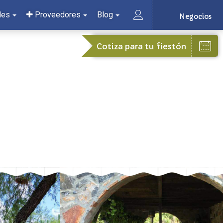
les
Proveedores
Blog
Negocios
Cotiza para tu fiestón