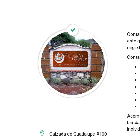
Conta
este 
migrat
Contam
Ademas
brind
inolvi
Calzada de Guadalupe #100