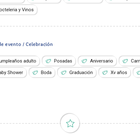
octeleria y Vinos
de evento / Celebración
umpleaños adulto
Posadas
Aniversario
Car
aby Shower
Boda
Graduación
Xv años