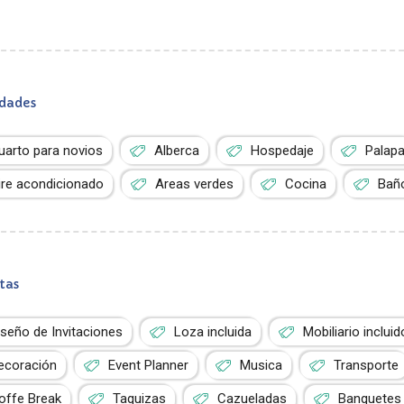
dades
uarto para novios
Alberca
Hospedaje
Palap
ire acondicionado
Areas verdes
Cocina
Bañ
tas
iseño de Invitaciones
Loza incluida
Mobiliario incluid
ecoración
Event Planner
Musica
Transporte
offe Break
Taquizas
Cazueladas
Banquetes