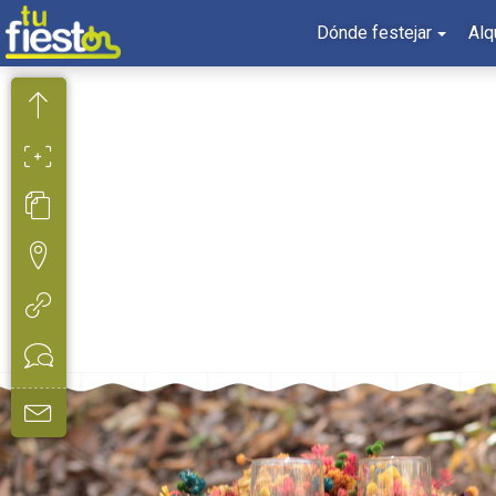
Dónde festejar
Alq