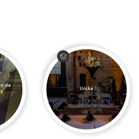
ón de
Unika
es