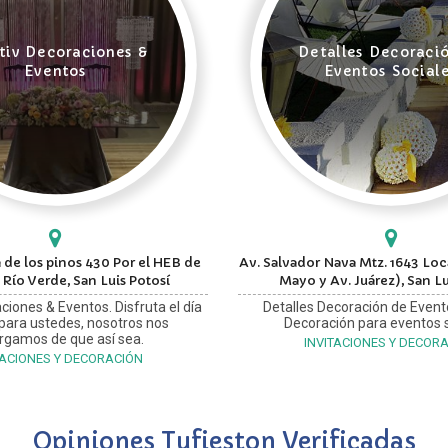
tiv Decoraciones &
Detalles Decoraci
Eventos
Eventos Social
 de los pinos 430 Por el HEB de
Av. Salvador Nava Mtz. 1643 Loca
 Río Verde, San Luis Potosí
Mayo y Av. Juárez), San Lu
ciones & Eventos. Disfruta el día
Detalles Decoración de Event
 para ustedes, nosotros nos
Decoración para eventos s
rgamos de que así sea.
INVITACIONES Y DECOR
TACIONES Y DECORACIÓN
Opiniones Tufieston Verificadas