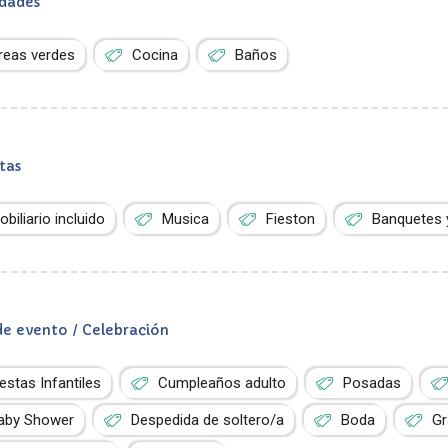
dades
reas verdes
Cocina
Baños
tas
obiliario incluido
Musica
Fieston
Banquetes
de evento / Celebración
iestas Infantiles
Cumpleaños adulto
Posadas
aby Shower
Despedida de soltero/a
Boda
Gr