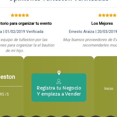
ctorio para organizar tu evento
Los Mejores
a |
01/02/2019
Verificada
Ernesto Araiza |
20/03/201
 equipo de tufieston por las
Muy buenos proveedores de Ev
es para organizar la el bautizo
recomendarles mu
de mi hijo.
ieston
Registra tu Negocio
Inicio
Y empieza a Vender
95 /5