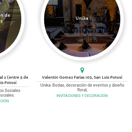
ón de
Unika
es
l 2 (entre 5 de
Valentin Gomez Farias 103, San Luis Potosí
is Potosí
Unika. Bodas, decoración de eventos y diseño
floral,
os Sociales.
ociales.
INVITACIONES Y DECORACIÓN
ACIÓN