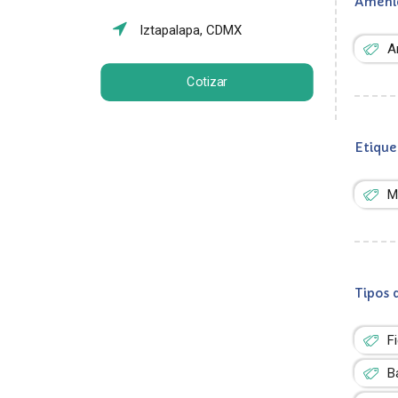
Ameni
Iztapalapa, CDMX
A
Cotizar
Etique
M
Tipos 
F
B