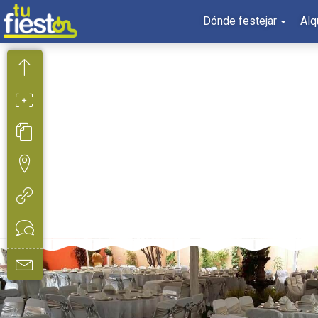
Dónde festejar
Alq