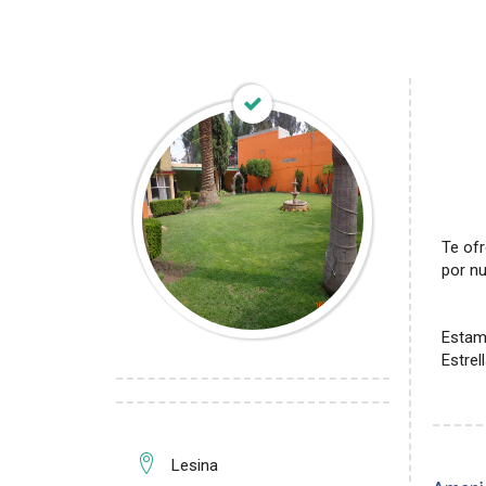
Te ofr
por n
Estam
Estrel
Lesina