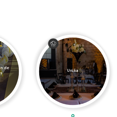
ón de
Unika
es