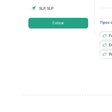
SLP, SLP
Tipos 
Cotizar
F
E
P