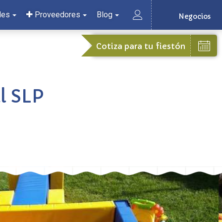
les
Proveedores
Blog
Negocios
Cotiza para tu fiestón
l SLP