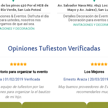
 de los pinos 430 Por el HEB de
Av. Salvador Nava Mtz. 1643 Loca
 Río Verde, San Luis Potosí
Mayo y Av. Juárez), San Lu
ciones & Eventos. Disfruta el día
Detalles Decoración de Event
 para ustedes, nosotros nos
Decoración para eventos s
rgamos de que así sea.
INVITACIONES Y DECOR
TACIONES Y DECORACIÓN
Opiniones Tufieston Verificadas
ctorio para organizar tu evento
Los Mejores
a |
01/02/2019
Verificada
Ernesto Araiza |
20/03/201
 equipo de tufieston por las
Muy buenos proveedores de Ev
es para organizar la el bautizo
recomendarles mu
de mi hijo.