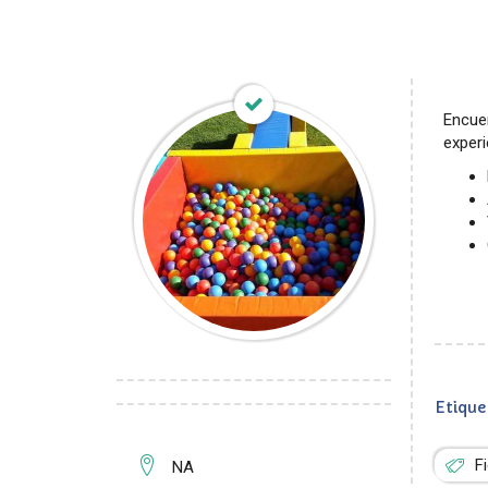
Encue
experi
Etique
F
NA