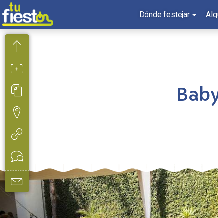
Dónde festejar
Alq
Baby