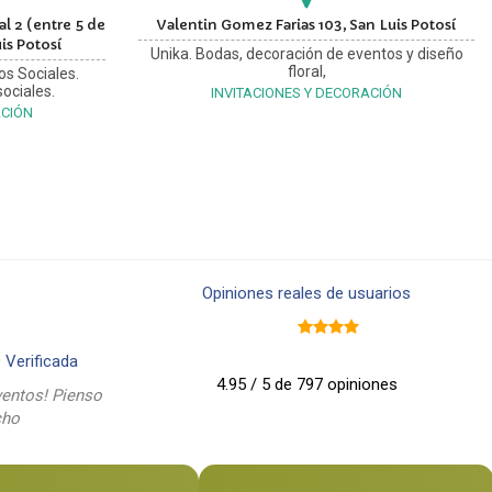
l 2 (entre 5 de
Valentin Gomez Farias 103, San Luis Potosí
is Potosí
Unika. Bodas, decoración de eventos y diseño
floral,
os Sociales.
ociales.
INVITACIONES Y DECORACIÓN
ACIÓN
Opiniones reales de usuarios
9
Verificada
4.95 / 5 de 797 opiniones
entos! Pienso
cho