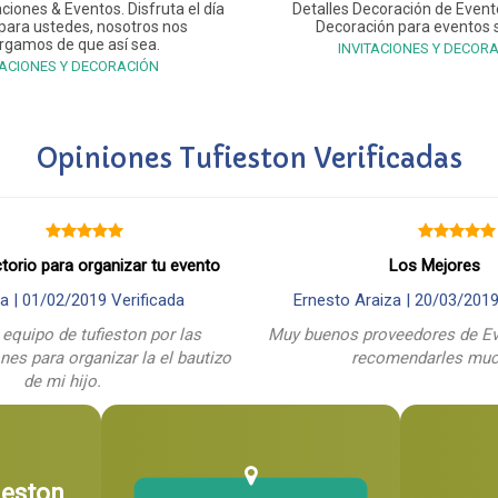
ciones & Eventos. Disfruta el día
Detalles Decoración de Event
 para ustedes, nosotros nos
Decoración para eventos s
rgamos de que así sea.
INVITACIONES Y DECOR
TACIONES Y DECORACIÓN
Opiniones Tufieston Verificadas
ctorio para organizar tu evento
Los Mejores
a |
01/02/2019
Verificada
Ernesto Araiza |
20/03/201
 equipo de tufieston por las
Muy buenos proveedores de Ev
es para organizar la el bautizo
recomendarles mu
de mi hijo.
ieston