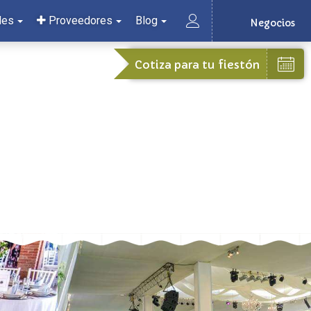
les
Proveedores
Blog
Negocios
Cotiza para tu fiestón