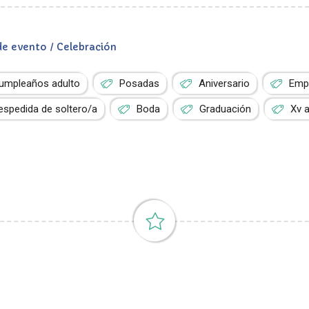
de evento / Celebración
umpleaños adulto
Posadas
Aniversario
Empr
espedida de soltero/a
Boda
Graduación
Xv 