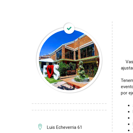
Vas t
ajusta
Tenem
event
por ej
Luis Echeverria 61