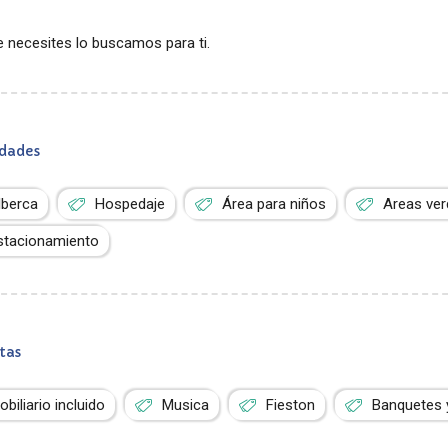
 necesites lo buscamos para ti.
dades
lberca
Hospedaje
Área para niños
Areas ve
stacionamiento
tas
obiliario incluido
Musica
Fieston
Banquetes