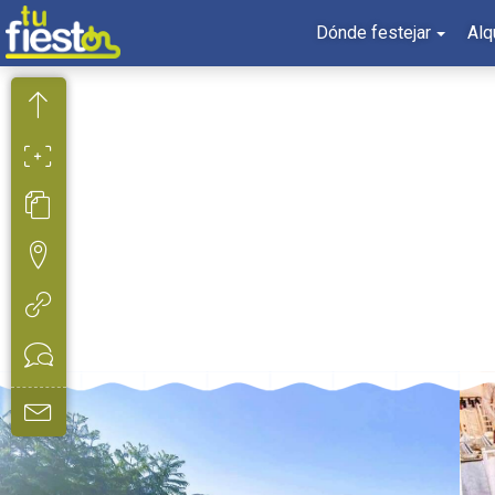
Dónde festejar
Alq