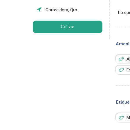
Corregidora, Qro
Lo que
Cotizar
Ameni
A
E
Etique
M