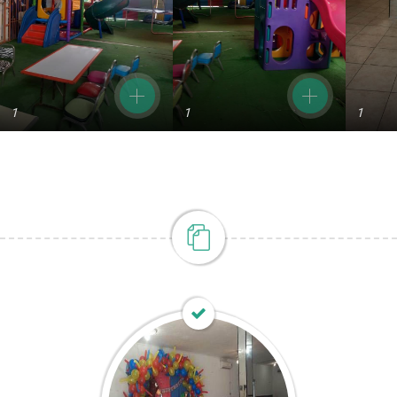
1
1
1