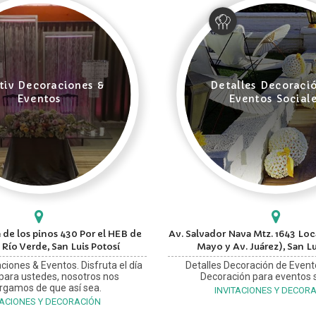
tiv Decoraciones &
Detalles Decoraci
Eventos
Eventos Social
 de los pinos 430 Por el HEB de
Av. Salvador Nava Mtz. 1643 Loca
 Río Verde, San Luis Potosí
Mayo y Av. Juárez), San Lu
ciones & Eventos. Disfruta el día
Detalles Decoración de Event
 para ustedes, nosotros nos
Decoración para eventos s
rgamos de que así sea.
INVITACIONES Y DECOR
TACIONES Y DECORACIÓN