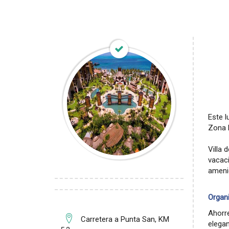
Este l
Zona 
Villa 
vacaci
ameni
Organ
Ahorr
Carretera a Punta San, KM
elega