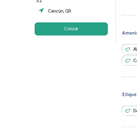
5.2
Cancún, QR
Cotizar
Ameni
A
C
Etique
D