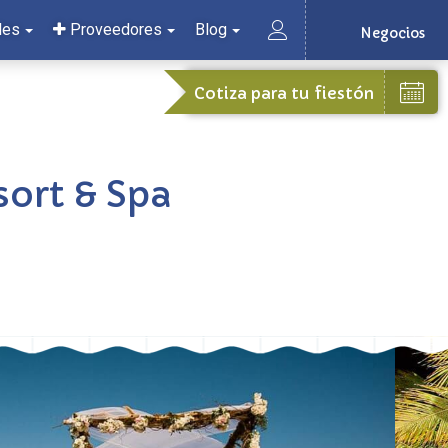
les
Proveedores
Blog
Negocios
Cotiza para tu fiestón
sort & Spa