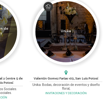
ón de
Unika
es
l 2 (entre 5 de
Valentin Gomez Farias 103, San Luis Potosí
is Potosí
Unika. Bodas, decoración de eventos y diseño
floral,
os Sociales.
ociales.
INVITACIONES Y DECORACIÓN
ACIÓN