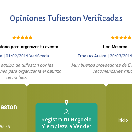
Opiniones Tufieston Verificadas
ctorio para organizar tu evento
Los Mejores
a |
01/02/2019
Verificada
Ernesto Araiza |
20/03/201
 equipo de tufieston por las
Muy buenos proveedores de Ev
es para organizar la el bautizo
recomendarles mu
de mi hijo.
ieston
Registra tu Negocio
Inicio
Y empieza a Vender
95 /5