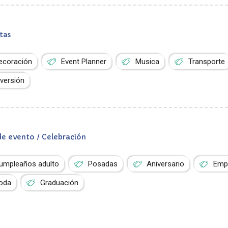
tas
ecoración
Event Planner
Musica
Transporte
iversión
de evento / Celebración
umpleaños adulto
Posadas
Aniversario
Empr
oda
Graduación