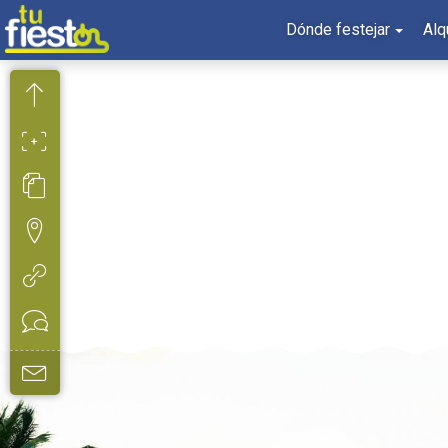
Dónde festejar
Alq