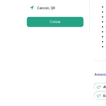
Cancún, QR
Cotizar
Ameni
A
B