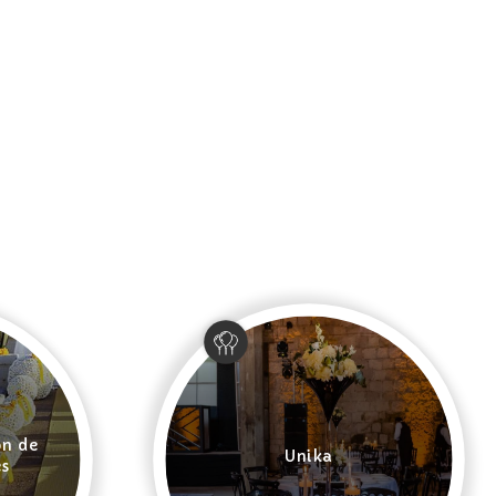
ón de
Unika
es