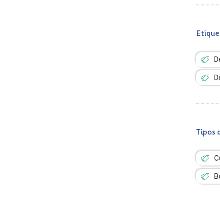
Etique
D
D
Tipos 
C
B