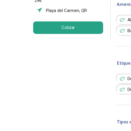
296
Ameni
Playa del Carmen, QR
A
Cotizar
B
Etique
D
D
Tipos 