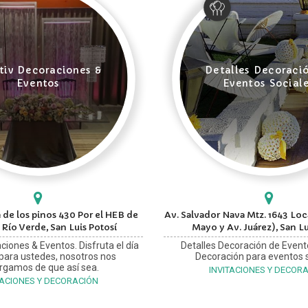
tiv Decoraciones &
Detalles Decoraci
Eventos
Eventos Social
 de los pinos 430 Por el HEB de
Av. Salvador Nava Mtz. 1643 Loca
 Río Verde, San Luis Potosí
Mayo y Av. Juárez), San Lu
ciones & Eventos. Disfruta el día
Detalles Decoración de Event
 para ustedes, nosotros nos
Decoración para eventos s
rgamos de que así sea.
INVITACIONES Y DECOR
TACIONES Y DECORACIÓN