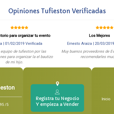
Opiniones Tufieston Verificadas
ctorio para organizar tu evento
Los Mejores
a |
01/02/2019
Verificada
Ernesto Araiza |
20/03/201
 equipo de tufieston por las
Muy buenos proveedores de Ev
es para organizar la el bautizo
recomendarles mu
de mi hijo.
ieston
Registra tu Negocio
Inicio
Y empieza a Vender
95 /5