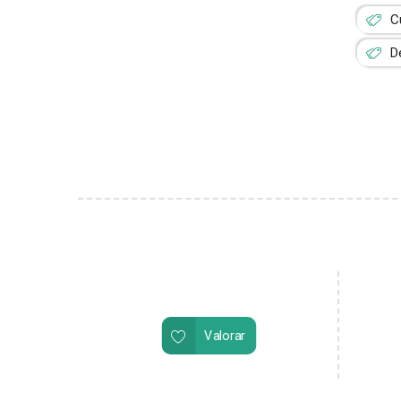
C
D
Valorar