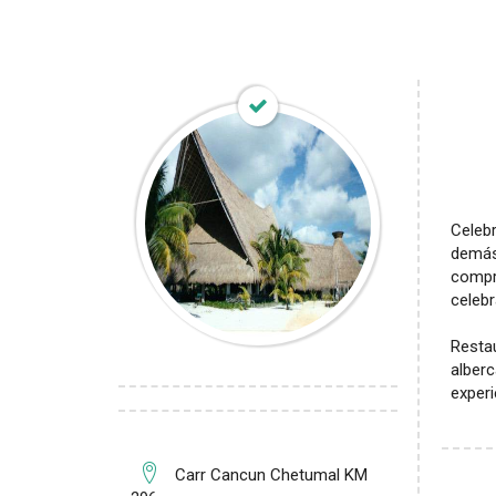
Celebr
demás,
compr
celeb
Restau
alberc
experi
Carr Cancun Chetumal KM