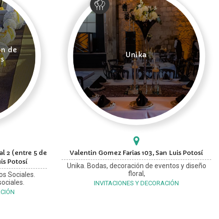
ón de
Unika
es
l 2 (entre 5 de
Valentin Gomez Farias 103, San Luis Potosí
is Potosí
Unika. Bodas, decoración de eventos y diseño
floral,
os Sociales.
ociales.
INVITACIONES Y DECORACIÓN
ACIÓN