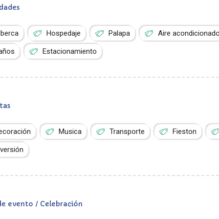
dades
lberca
Hospedaje
Palapa
Aire acondicionad
años
Estacionamiento
tas
ecoración
Musica
Transporte
Fieston
iversión
de evento / Celebración