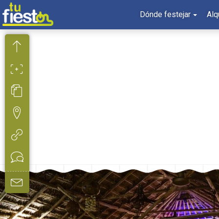
Dónde festejar
Alq