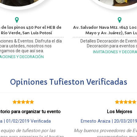
 de los pinos 430 Por el HEB de
Av. Salvador Nava Mtz. 1643 Loca
 Río Verde, San Luis Potosí
Mayo y Av. Juárez), San Lu
ciones & Eventos. Disfruta el día
Detalles Decoración de Event
 para ustedes, nosotros nos
Decoración para eventos s
rgamos de que así sea.
INVITACIONES Y DECOR
TACIONES Y DECORACIÓN
Opiniones Tufieston Verificadas
ctorio para organizar tu evento
Los Mejores
a |
01/02/2019
Verificada
Ernesto Araiza |
20/03/201
 equipo de tufieston por las
Muy buenos proveedores de Ev