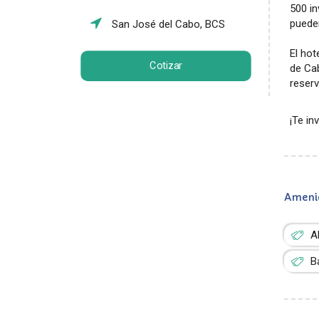
500 i
pueden
San José del Cabo, BCS
El hot
Cotizar
de Cab
reserv
¡Te i
Ameni
A
B