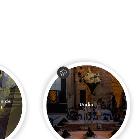
ón de
Unika
es