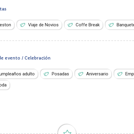
tas
ieston
Viaje de Novios
Coffe Break
Banquet
de evento / Celebración
umpleaños adulto
Posadas
Aniversario
Empr
oda