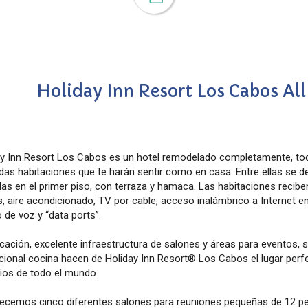
Holiday Inn Resort Los Cabos All
ay Inn Resort Los Cabos es un hotel remodelado completamente, tod
as habitaciones que te harán sentir como en casa. Entre ellas se d
as en el primer piso, con terraza y hamaca. Las habitaciones recib
 aire acondicionado, TV por cable, acceso inalámbrico a Internet en
 de voz y “data ports”.
cación, excelente infraestructura de salones y áreas para eventos, 
ional cocina hacen de Holiday Inn Resort® Los Cabos el lugar perfec
ios de todo el mundo.
recemos cinco diferentes salones para reuniones pequeñas de 12 p