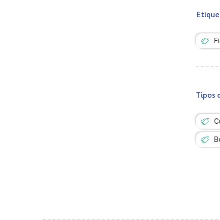
Etique
F
Tipos 
C
B