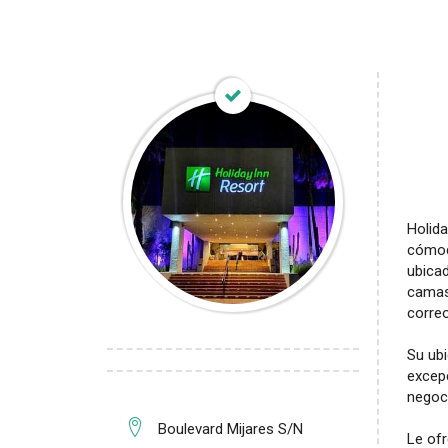
Holid
cómod
ubicad
camas,
correo
Su ubi
excepc
negoc
Boulevard Mijares S/N
Le of