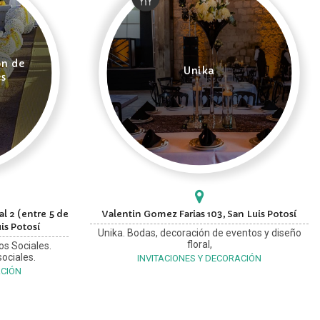
ón de
Unika
es
l 2 (entre 5 de
Valentin Gomez Farias 103, San Luis Potosí
is Potosí
Unika. Bodas, decoración de eventos y diseño
floral,
os Sociales.
ociales.
INVITACIONES Y DECORACIÓN
ACIÓN