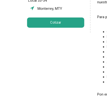
Local 33-34
nuest
Monterrey, MTY
Para p
Cotizar
Pon en