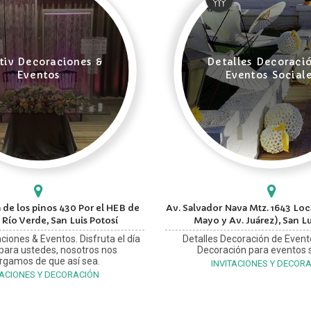
tiv Decoraciones &
Detalles Decoraci
Eventos
Eventos Social
 de los pinos 430 Por el HEB de
Av. Salvador Nava Mtz. 1643 Loca
 Río Verde, San Luis Potosí
Mayo y Av. Juárez), San Lu
ciones & Eventos. Disfruta el día
Detalles Decoración de Event
 para ustedes, nosotros nos
Decoración para eventos s
rgamos de que así sea.
INVITACIONES Y DECOR
TACIONES Y DECORACIÓN