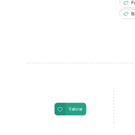
F
B
Valorar