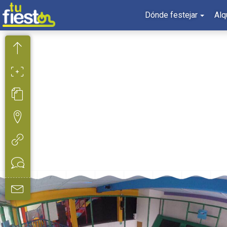
Dónde festejar
Alq