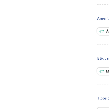
Ameni
Á
Etique
M
Tipos 