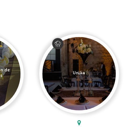
ón de
Unika
es