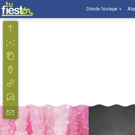
Dónde festejar
Alq