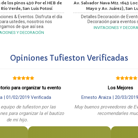
 de los pinos 430 Por el HEB de
Av. Salvador Nava Mtz. 1643 Loca
 Río Verde, San Luis Potosí
Mayo y Av. Juárez), San Lu
ciones & Eventos. Disfruta el día
Detalles Decoración de Event
 para ustedes, nosotros nos
Decoración para eventos s
rgamos de que así sea.
INVITACIONES Y DECOR
TACIONES Y DECORACIÓN
Opiniones Tufieston Verificadas
ctorio para organizar tu evento
Los Mejores
a |
01/02/2019
Verificada
Ernesto Araiza |
20/03/201
 equipo de tufieston por las
Muy buenos proveedores de Ev
es para organizar la el bautizo
recomendarles mu
de mi hijo.